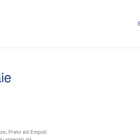
S
ie
ze, Prato ed Empoli.
lu spiegati da