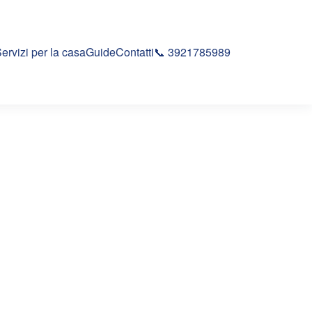
ervizi per la casa
Guide
Contatti
📞 3921785989