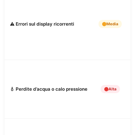
c
d
i
p
⚠️ Errori sul display ricorrenti
Media
s
i
p
a
r
S
e
L
p
💧 Perdite d’acqua o calo pressione
Alta
d
e
n
t
S
c