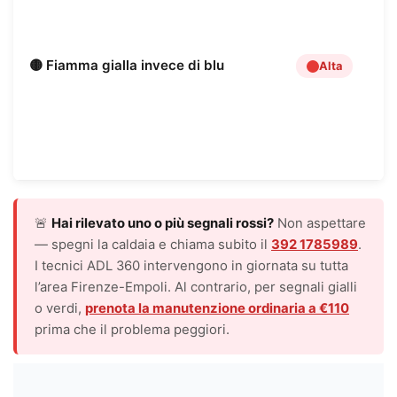
a
p
p
🟡 Fiamma gialla invece di blu
Alta
m
c
i
l
c
A
🚨
Hai rilevato uno o più segnali rossi?
Non aspettare
— spegni la caldaia e chiama subito il
392 1785989
.
I tecnici ADL 360 intervengono in giornata su tutta
l’area Firenze-Empoli. Al contrario, per segnali gialli
o verdi,
prenota la manutenzione ordinaria a €110
prima che il problema peggiori.