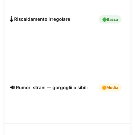
f
i
c
🌡️ Riscaldamento irregolare
Bassa
s
s
m
q
p
S
d
n
p
f
🔊 Rumori strani — gorgoglii o sibili
Media
n
F
e
p
a
U