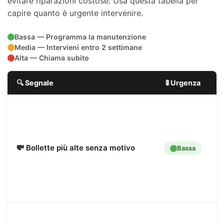
evitare riparazioni costose. Usa questa tabella per
capire quanto è urgente intervenire.
Bassa — Programma la manutenzione
Media — Intervieni entro 2 settimane
Alta — Chiama subito
🔍 Segnale
🚦 Urgenza
✅
L
e
P
u
💸 Bollette più alte senza motivo
Bassa
m
o
r
r
o
A