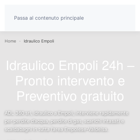
Passa al contenuto principale
Home
Idraulico Empoli
Idraulico Empoli 24h –
Pronto intervento e
Preventivo gratuito
ADL 360 srl, idraulico a Empoli, interviene rapidamente
per perdite d’acqua, perdite di gas, scarichi intasati e
scaldabagni in tutta l’area Empolese-Valdelsa.