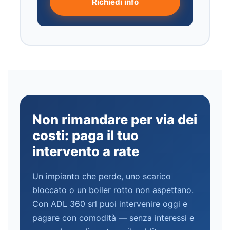
Richiedi info
Non rimandare per via dei
costi: paga il tuo
intervento a rate
Un impianto che perde, uno scarico
bloccato o un boiler rotto non aspettano.
Con ADL 360 srl puoi intervenire oggi e
pagare con comodità — senza interessi e