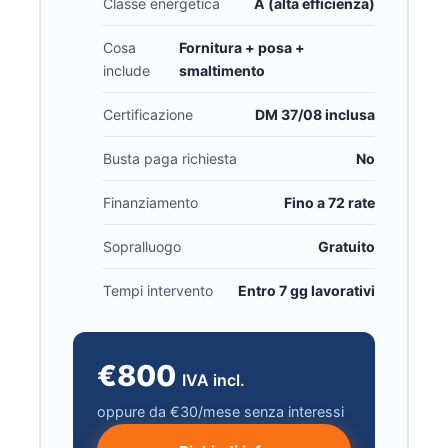
Classe energetica
A (alta efficienza)
Cosa
Fornitura + posa +
include
smaltimento
Certificazione
DM 37/08 inclusa
Busta paga richiesta
No
Finanziamento
Fino a 72 rate
Sopralluogo
Gratuito
Tempi intervento
Entro 7 gg lavorativi
€800
IVA incl.
oppure da €30/mese senza interessi