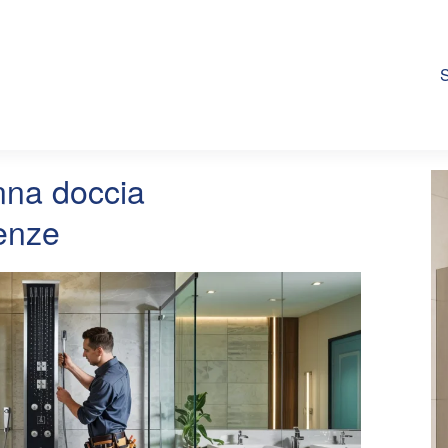
S
onna doccia
enze