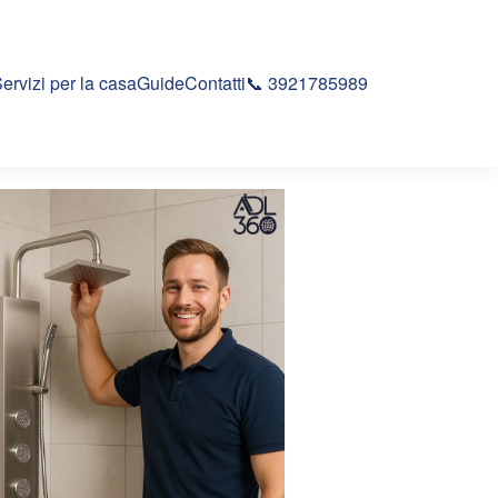
ervizi per la casa
Guide
Contatti
📞 3921785989