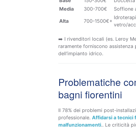
Base
150-300€
Doccetta +
Media
300-700€
Soffione a
Idroterap
Alta
700-1500€+
vetro/acc
➡️ I rivenditori locali (es. Leroy 
raramente forniscono assistenza p
dell’impianto idrico.
Problematiche com
bagni fiorentini
Il 78% dei problemi post-installa
professionale.
Affidarsi a tecnici
malfunzionamenti
.. Le criticità p