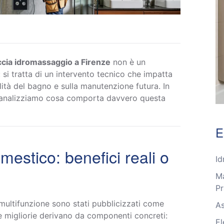
ccia idromassaggio a Firenze
non è un
si tratta di un intervento tecnico che impatta
alità del bagno e sulla manutenzione futura. In
 analizziamo cosa comporta davvero questa
E
estico: benefici reali o
Id
Ma
Pr
a multifunzione sono stati pubblicizzati come
As
re migliorie derivano da componenti concreti:
El