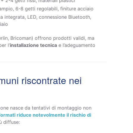
 2-4 getti fissi, materiali plastici
mpio, 6-8 getti regolabili, finiture acciaio
ia integrata, LED, connessione Bluetooth,
iaio
Merlin, Bricoman) offrono prodotti validi, ma
er l’
installazione tecnica
e l’adeguamento
uni riscontrate nei
zione nasce da tentativi di montaggio non
 formati riduce notevolmente il rischio di
iù diffuse: