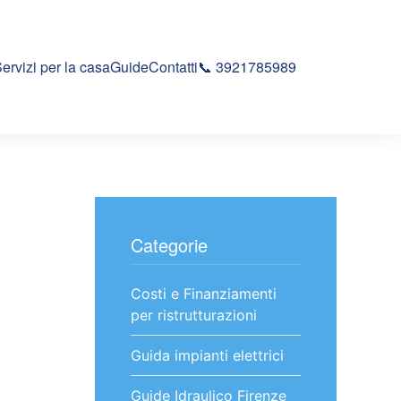
ervizi per la casa
Guide
Contatti
📞 3921785989
Categorie
Costi e Finanziamenti
per ristrutturazioni
Guida impianti elettrici
Guide Idraulico Firenze