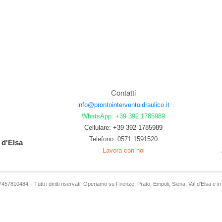
Contatti
info@prontointerventoidraulico.it
WhatsApp: +39 392 1785989
Cellulare: +39 392 1785989
Telefono: 0571 1591520
 d'Elsa
Lavora con noi
57810484 – Tutti i diritti riservati. Operiamo su Firenze, Prato, Empoli, Siena, Val d'Elsa e i