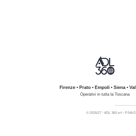
Firenze • Prato • Empoli • Siena • Val
Operativi in tutta la Toscana
© 2026/27 - ADL 360 srl – P.IVA 074