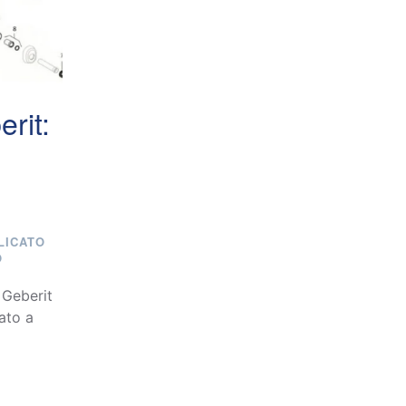
rit:
LICATO
SU
O
RIPARAZIONE
CASSETTE
 Geberit
GEBERIT:
ato a
SERVIZIO
SPECIALIZZATO
A
FIRENZE