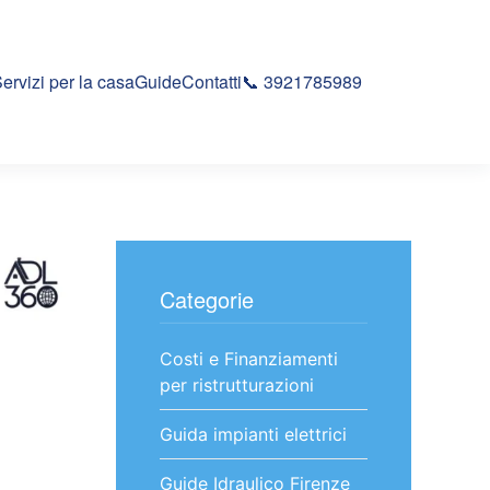
ervizi per la casa
Guide
Contatti
📞 3921785989
Categorie
Costi e Finanziamenti
per ristrutturazioni
Guida impianti elettrici
Guide Idraulico Firenze