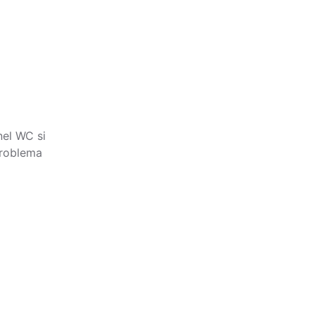
nel WC si
 problema