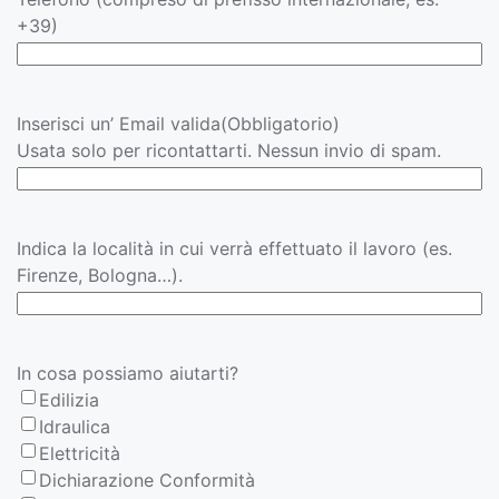
+39)
Inserisci un’ Email valida
(Obbligatorio)
Usata solo per ricontattarti. Nessun invio di spam.
Località
Indica la località in cui verrà effettuato il lavoro (es.
Firenze, Bologna…).
In cosa possiamo aiutarti?
Edilizia
Idraulica
Elettricità
Dichiarazione Conformità