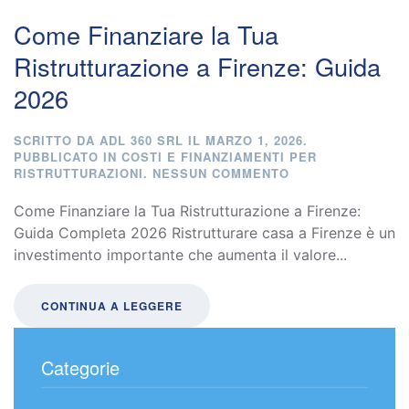
Come Finanziare la Tua
Ristrutturazione a Firenze: Guida
2026
SCRITTO DA
ADL 360 SRL
IL
MARZO 1, 2026
.
PUBBLICATO IN
COSTI E FINANZIAMENTI PER
SU
RISTRUTTURAZIONI
.
NESSUN COMMENTO
COME
FINANZIARE
Come Finanziare la Tua Ristrutturazione a Firenze:
LA
Guida Completa 2026 Ristrutturare casa a Firenze è un
TUA
investimento importante che aumenta il valore...
RISTRUTTURAZIO
A
FIRENZE:
GUIDA
CONTINUA A LEGGERE
2026
Categorie