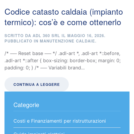
Codice catasto caldaia (impianto
termico): cos’è e come ottenerlo
SCRITTO DA
ADL 360 SRL
IL
MAGGIO 16, 2026
.
PUBBLICATO IN
MANUTENZIONE CALDAIE
.
/* ── Reset base ── */ .adl-art *, .adl-art *::before,
.adl-art *::after { box-sizing: border-box; margin: 0;
padding: 0; } /* ── Variabili brand...
CONTINUA A LEGGERE
Categorie
Costi e Finanziamenti per ristrutturazioni