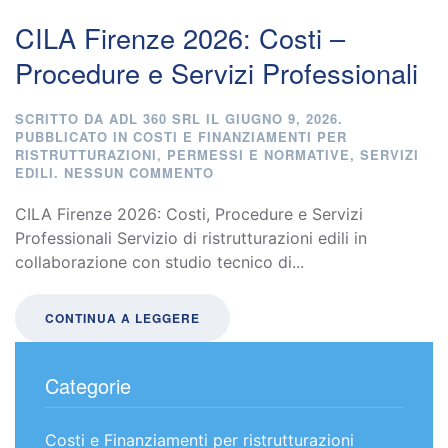
CILA Firenze 2026: Costi –
Procedure e Servizi Professionali
SCRITTO DA
ADL 360 SRL
IL
GIUGNO 9, 2026
.
PUBBLICATO IN
COSTI E FINANZIAMENTI PER
RISTRUTTURAZIONI
,
PERMESSI E NORMATIVE
,
SERVIZI
SU
EDILI
.
NESSUN COMMENTO
CILA
FIRENZE
CILA Firenze 2026: Costi, Procedure e Servizi
2026:
Professionali Servizio di ristrutturazioni edili in
COSTI
collaborazione con studio tecnico di...
–
PROCEDURE
E
SERVIZI
CONTINUA A LEGGERE
PROFESSIONALI
Categorie
Costi e Finanziamenti per ristrutturazioni