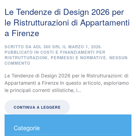
Le Tendenze di Design 2026 per
le Ristrutturazioni di Appartamenti
a Firenze
SCRITTO DA
ADL 360 SRL
IL
MARZO 1, 2026
.
PUBBLICATO IN
COSTI E FINANZIAMENTI PER
RISTRUTTURAZIONI
,
PERMESSI E NORMATIVE
.
NESSUN
SU
COMMENTO
LE
TENDENZE
Le Tendenze di Design 2026 per le Ristrutturazioni: di
DI
Appartamenti a Firenze In questo articolo, esploriamo
DESIGN
le principali correnti stilistiche, i...
2026
PER
LE
RISTRUTTURAZIONI
CONTINUA A LEGGERE
DI
APPARTAMENTI
A
Categorie
FIRENZE