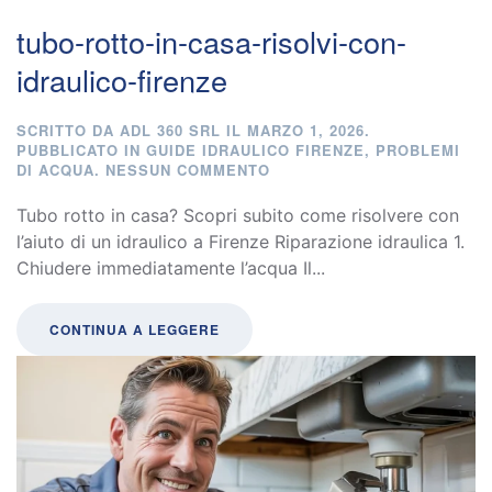
tubo-rotto-in-casa-risolvi-con-
idraulico-firenze
SCRITTO DA
ADL 360 SRL
IL
MARZO 1, 2026
.
PUBBLICATO IN
GUIDE IDRAULICO FIRENZE
,
PROBLEMI
SU
DI ACQUA
.
NESSUN COMMENTO
TUBO-
ROTTO-
Tubo rotto in casa? Scopri subito come risolvere con
IN-
l’aiuto di un idraulico a Firenze Riparazione idraulica 1.
CASA-
Chiudere immediatamente l’acqua Il...
RISOLVI-
CON-
IDRAULICO-
FIRENZE
CONTINUA A LEGGERE