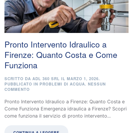
Pronto Intervento Idraulico a
Firenze: Quanto Costa e Come
Funziona
SCRITTO DA
ADL 360 SRL
IL
MARZO 1, 2026
.
PUBBLICATO IN
PROBLEMI DI ACQUA
.
NESSUN
SU
COMMENTO
PRONTO
INTERVENTO
Pronto Intervento Idraulico a Firenze: Quanto Costa e
IDRAULICO
Come Funziona Emergenza idraulica a Firenze? Scopri
A
come funziona il servizio di pronto intervento...
FIRENZE:
QUANTO
COSTA
E
CONTINUA A LEGGERE