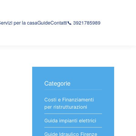
ervizi per la casa
Guide
Contatti
📞 3921785989
Categorie
Costi e Finanziamenti
per ristrutturazioni
Guida impianti elettrici
Guide Idraulico Firenze