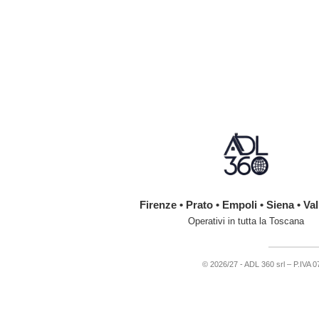
Firenze • Prato • Empoli • Siena • Val
Operativi in tutta la Toscana
© 2026/27 - ADL 360 srl – P.IVA 074