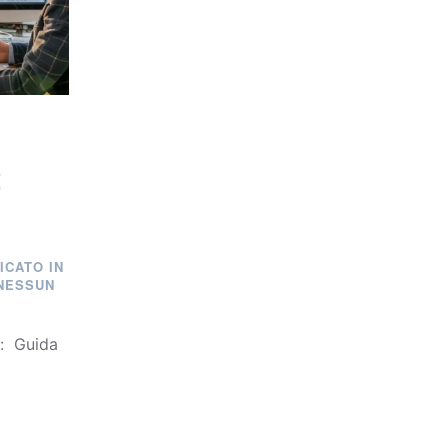
:
ICATO IN
NESSUN
e: Guida