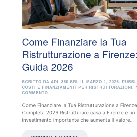
Come Finanziare la Tua
Ristrutturazione a Firenze
Guida 2026
SCRITTO DA
ADL 360 SRL
IL
MARZO 1, 2026
. PUBBL
COSTI E FINANZIAMENTI PER RISTRUTTURAZIONI
.
SU
COMMENTO
COME
FINANZIARE
Come Finanziare la Tua Ristrutturazione a Firenz
LA
Completa 2026 Ristrutturare casa a Firenze è un
TUA
investimento importante che aumenta il valore...
RISTRUTTURAZIONE
A
FIRENZE:
GUIDA