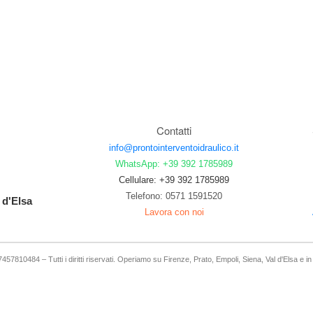
Contatti
info@prontointerventoidraulico.it
WhatsApp: +39 392 1785989
Cellulare: +39 392 1785989
Telefono: 0571 1591520
 d'Elsa
Lavora con noi
57810484 – Tutti i diritti riservati. Operiamo su Firenze, Prato, Empoli, Siena, Val d'Elsa e i