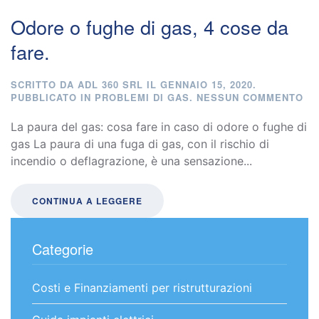
Odore o fughe di gas, 4 cose da
fare.
SCRITTO DA
ADL 360 SRL
IL
GENNAIO 15, 2020
.
SU
PUBBLICATO IN
PROBLEMI DI GAS
.
NESSUN COMMENTO
OD
O
La paura del gas: cosa fare in caso di odore o fughe di
FU
gas La paura di una fuga di gas, con il rischio di
DI
incendio o deflagrazione, è una sensazione...
GA
4
CO
DA
CONTINUA A LEGGERE
FA
Categorie
Costi e Finanziamenti per ristrutturazioni