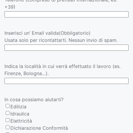
+39)
Inserisci un’ Email valida
(Obbligatorio)
Usata solo per ricontattarti. Nessun invio di spam.
Località
Indica la località in cui verrà effettuato il lavoro (es.
Firenze, Bologna…).
In cosa possiamo aiutarti?
Edilizia
Idraulica
Elettricità
Dichiarazione Conformità