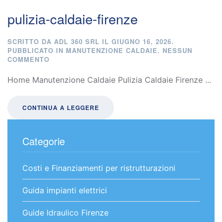
pulizia-caldaie-firenze
SCRITTO DA
ADL 360 SRL
IL
GIUGNO 16, 2026
.
PUBBLICATO IN
MANUTENZIONE CALDAIE
.
NESSUN
SU
COMMENTO
PULIZIA-
CALDAIE-
Home Manutenzione Caldaie Pulizia Caldaie Firenze ...
FIRENZE
CONTINUA A LEGGERE
Categorie
Costi e Finanziamenti per ristrutturazioni
Guida impianti elettrici
Guide Idraulico Firenze