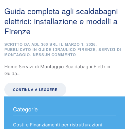
Guida completa agli scaldabagni
elettrici: installazione e modelli a
Firenze
SCRITTO DA
ADL 360 SRL
IL
MARZO 1, 2026
.
PUBBLICATO IN
GUIDE IDRAULICO FIRENZE
,
SERVIZI DI
SU
MONTAGGIO
.
NESSUN COMMENTO
GUIDA
COMPLETA
Home Servizi di Montaggio Scaldabagni Elettrici
AGLI
Guida...
SCALDABAGNI
ELETTRICI:
INSTALLAZIONE
CONTINUA A LEGGERE
E
MODELLI
A
FIRENZE
Categorie
Costi e Finanziamenti per ristrutturazioni