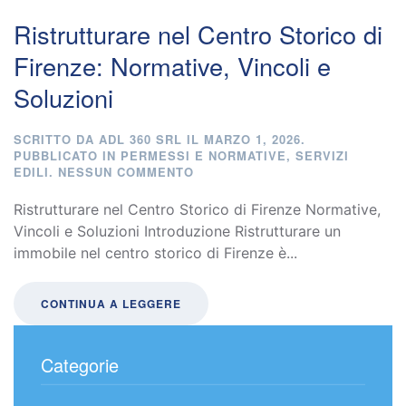
Ristrutturare nel Centro Storico di
Firenze: Normative, Vincoli e
Soluzioni
SCRITTO DA
ADL 360 SRL
IL
MARZO 1, 2026
.
PUBBLICATO IN
PERMESSI E NORMATIVE
,
SERVIZI
SU
EDILI
.
NESSUN COMMENTO
RISTRUTTURARE
NEL
Ristrutturare nel Centro Storico di Firenze Normative,
CENTRO
Vincoli e Soluzioni Introduzione Ristrutturare un
STORICO
immobile nel centro storico di Firenze è...
DI
FIRENZE:
NORMATIVE,
VINCOLI
CONTINUA A LEGGERE
E
SOLUZIONI
Categorie